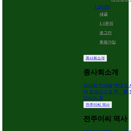
LOGIN
새글
1:1문의
로그인
회원가입
종사회소개
종사회소개
이사장 인사말
역대 이
단
조직기구표
연 혁
오시는 길
전주이씨 역사
전주이씨 역사