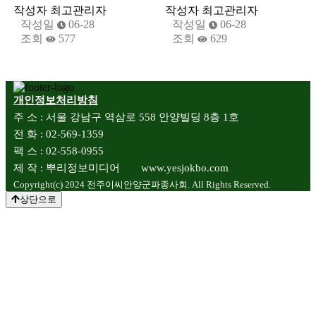
작성자
최고관리자
작성자
최고관리자
작성일
06-28
작성일
06-28
조회
577
조회
629
개인정보처리방침
주 소 : 서울 강남구 역삼로 558 안양빌딩 8층 1호
전 화 : 02-569-1359
팩 스 : 02-558-0955
제 작 : 뿌리정보미디어 www.yesjokbo.com
Copyright(c) 2024 전주이씨안양군파종사회. All Rights Reserved.
상단으로