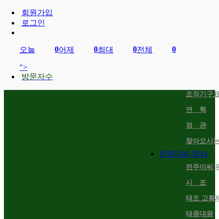
회원가입
로그인
종사회소개
이사장 인
0
0
0
0
오늘
어제
최대
전체
역대 이사
">
방문자수
임원명단
조직기구
연 혁
정 관
찾아오시는
전주이씨 역사
전주이씨 
시 조
태조 고황
태종대왕