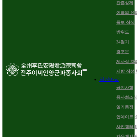
관혼상제
이름의 유
족보 상식
방위도
24절기
경조문
제사상 차
지방 작성 
열린마당
공지사항
종사회소
일가동정
업데이트 
사진갤러
자유게시