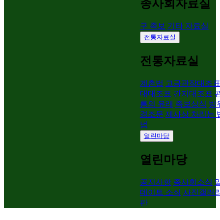
종사회자료실
구 족보
기타 자료실
전통자료실
전통자료실
계촌법
고금관작대조
대대조표
간지대조표
름의 유래
족보상식
방
경조문
제사상 차리는 
법
열린마당
열린마당
공지사항
종사회소식
데이트 소식
사진갤러
판