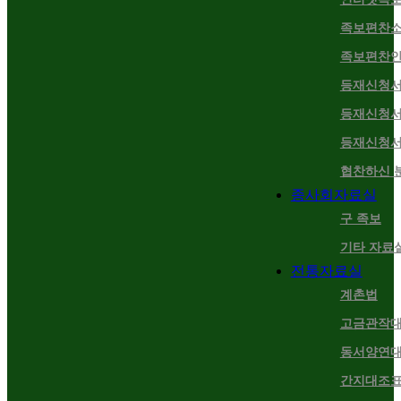
족보편찬
족보편찬
등재신청서
등재신청서
등재신청서
협찬하신 
종사회자료실
구 족보
기타 자료
전통자료실
계촌법
고금관작
동서양연대
간지대조