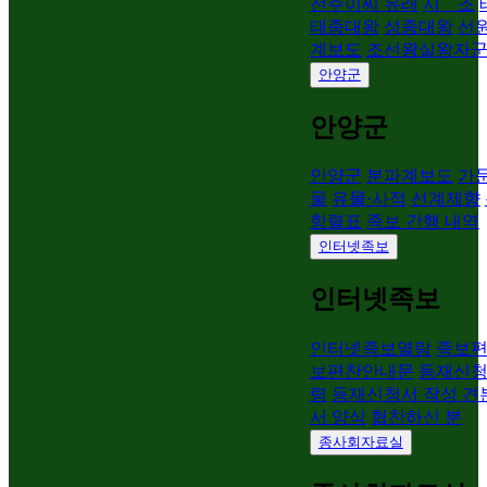
전주이씨 유래
시 조
태종대왕
성종대왕
선
계보도
조선왕실왕자
안양군
안양군
안양군
분파계보도
가문
물
유물·사적
선계제향
항렬표
족보 간행 내역
인터넷족보
인터넷족보
인터넷족보열람
족보
보편찬안내문
등재신청
령
등재신청서 작성 견
서 양식
협찬하신 분
종사회자료실