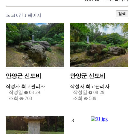
검색
Total 6건
1 페이지
6
5
안양군 신도비
안양군 신도비
작성자
최고관리자
작성자
최고관리자
작성일
08-29
작성일
08-29
조회
703
조회
539
4
3