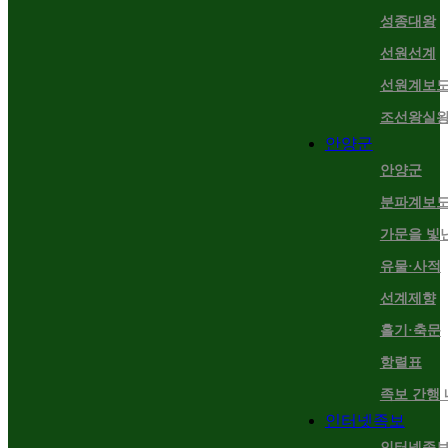
성종대왕
선원선계
선원계보
조선왕실
안양군
안양군
분파계보
가문을 빛
유물·사적
선계제향
홀기·축문
항렬표
족보 간행
인터넷족보
인터넷족